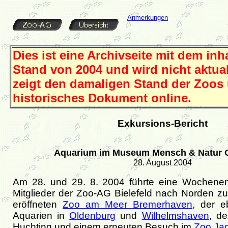
Anmerkungen
Dies ist eine Archivseite mit dem inh
Stand von 2004 und wird nicht aktuali
zeigt den damaligen Stand der Zoos 
historisches Dokument online.
Exkursions-Bericht
Aquarium im Museum Mensch & Natur 
28. August 2004
Am 28. und 29. 8. 2004 führte eine Wochenen
Mitglieder der Zoo-AG Bielefeld nach Norden 
eröffneten
Zoo am Meer Bremerhaven
, der e
Aquarien in
Oldenburg
und
Wilhelmshaven
, d
Huchting und einem erneuten Besuch im
Zoo Ja