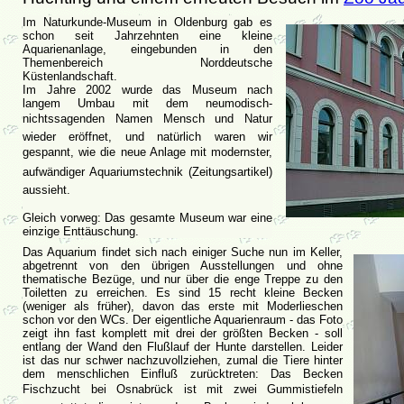
Im Naturkunde-Museum in Oldenburg gab es
schon seit Jahrzehnten eine kleine
Aquarienanlage, eingebunden in den
Themenbereich Norddeutsche
Küstenlandschaft.
Im Jahre 2002 wurde das Museum nach
langem Umbau mit dem neumodisch-
nichtssagenden Namen Mensch und Natur
wieder eröffnet, und natürlich waren wir
gespannt, wie die neue Anlage mit modernster,
aufwändiger Aquariumstechnik (Zeitungsartikel)
aussieht.
Gleich vorweg: Das gesamte Museum war eine
einzige Enttäuschung.
Das Aquarium findet sich nach einiger Suche nun im Keller,
abgetrennt von den übrigen Ausstellungen und ohne
thematische Bezüge, und nur über die enge Treppe zu den
Toiletten zu erreichen. Es sind 15 recht kleine Becken
(weniger als früher), davon das erste mit Moderlieschen
schon vor den WCs. Der eigentliche Aquarienraum - das Foto
zeigt ihn fast komplett mit drei der größten Becken - soll
entlang der Wand den Flußlauf der Hunte darstellen. Leider
ist das nur schwer nachzuvollziehen, zumal die Tiere hinter
dem menschlichen Einfluß zurücktreten: Das Becken
Fischzucht bei Osnabrück ist mit zwei Gummistiefeln