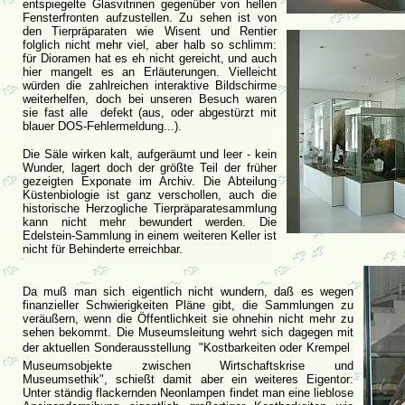
entspiegelte Glasvitrinen gegenüber von hellen
Fensterfronten aufzustellen. Zu sehen ist von
den Tierpräparaten wie Wisent und Rentier
folglich nicht mehr viel, aber halb so schlimm:
für Dioramen hat es eh nicht gereicht, und auch
hier mangelt es an Erläuterungen. Vielleicht
würden die zahlreichen interaktive Bildschirme
weiterhelfen, doch bei unseren Besuch waren
sie fast alle defekt (aus, oder abgestürzt mit
blauer DOS-Fehlermeldung...).
Die Säle wirken kalt, aufgeräumt und leer - kein
Wunder, lagert doch der größte Teil der früher
gezeigten Exponate im Archiv. Die Abteilung
Küstenbiologie ist ganz verschollen, auch die
historische Herzogliche Tierpräparatesammlung
kann nicht mehr bewundert werden. Die
Edelstein-Sammlung in einem weiteren Keller ist
nicht für Behinderte erreichbar.
Da muß man sich eigentlich nicht wundern, daß es wegen
finanzieller Schwierigkeiten Pläne gibt, die Sammlungen zu
veräußern, wenn die Öffentlichkeit sie ohnehin nicht mehr zu
sehen bekommt. Die Museumsleitung wehrt sich dagegen mit
der aktuellen Sonderausstellung "Kostbarkeiten oder Krempel 
Museumsobjekte zwischen Wirtschaftskrise und
Museumsethik", schießt damit aber ein weiteres Eigentor:
Unter ständig flackernden Neonlampen findet man eine lieblose