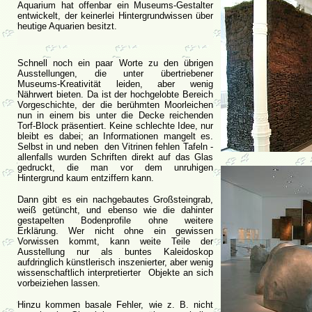
Aquarium hat offenbar ein Museums-Gestalter
entwickelt, der keinerlei Hintergrundwissen über
heutige Aquarien besitzt.
Schnell noch ein paar Worte zu den übrigen
Ausstellungen, die unter übertriebener
Museums-Kreativität leiden, aber wenig
Nährwert bieten. Da ist der hochgelobte Bereich
Vorgeschichte, der die berühmten Moorleichen
nun in einem bis unter die Decke reichenden
Torf-Block präsentiert. Keine schlechte Idee, nur
bleibt es dabei; an Informationen mangelt es.
Selbst in und neben den Vitrinen fehlen Tafeln -
allenfalls wurden Schriften direkt auf das Glas
gedruckt, die man vor dem unruhigen
Hintergrund kaum entziffern kann.
Dann gibt es ein nachgebautes Großsteingrab,
weiß getüncht, und ebenso wie die dahinter
gestapelten Bodenprofile ohne weitere
Erklärung. Wer nicht ohne ein gewissen
Vorwissen kommt, kann weite Teile der
Ausstellung nur als buntes Kaleidoskop
aufdringlich künstlerisch inszenierter, aber wenig
wissenschaftlich interpretierter Objekte an sich
vorbeiziehen lassen.
Hinzu kommen basale Fehler, wie z. B. nicht