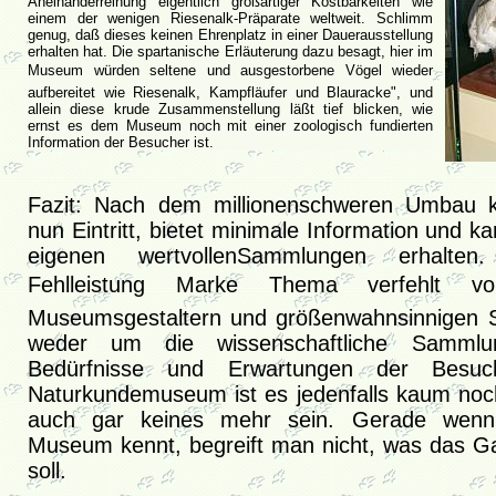
Aneinanderreihung eigentlich großartiger Kostbarkeiten wie
einem der wenigen Riesenalk-Präparate weltweit. Schlimm
genug, daß dieses keinen Ehrenplatz in einer Dauerausstellung
erhalten hat. Die spartanische Erläuterung dazu besagt, hier im
Museum würden seltene und ausgestorbene Vögel wieder
aufbereitet wie Riesenalk, Kampfläufer und Blauracke", und
allein diese krude Zusammenstellung läßt tief blicken, wie
ernst es dem Museum noch mit einer zoologisch fundierten
Information der Besucher ist.
Fazit: Nach dem millionenschweren Umbau 
nun Eintritt, bietet minimale Information und 
eigenen wertvollenSammlungen erhalten
Fehlleistung Marke Thema verfehlt vo
Museumsgestaltern und größenwahnsinnigen St
weder um die wissenschaftliche Samm
Bedürfnisse und Erwartungen der Besuc
Naturkundemuseum ist es jedenfalls kaum noch -
auch gar keines mehr sein. Gerade wen
Museum kennt, begreift man nicht, was das Ga
soll.