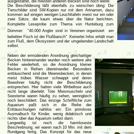
ausgestattet, die meisten anderen Becken sind noch leerer.
Die Beschilderung läßt ebenfalls zu wünschen übrig: Die
Tierschilder sind SW-Kopien nur mit dem Artnamen, dazu
kommen auf einigen wenigen Leuchttafeln meist nur ein oder
zwei Sätze, die kaum etwas über die Natur berichten.
Komplette Leseprobe zum Thema von Hunteburg zum
Dümmer: "40.000 Angler sind in Vereinen organisiert  ein
beliebter Fisch ist der Flußbarsch". Keinerlei Infos erhält man
zum Fluß, dem Ökosystem und der umgebenden Landschaft
selbst.
Neben der ermüdenden Anordnung gleichartiger
Becken hintereinander wurden noch weitere alte
Fehler wiederholt, so die Anordnung kleiner
Becken in Reihen übereinander. Besonders
enttäuschend sind die Meeresbecken, in denen
meist trübes Wasser schwappt und deren
Bewohner häufig nicht der Beschilderung
entsprechen. Hier hatten viele Wirbellose auch
nicht lange überlebt: Tote Miesmuscheln und
Seesterne waren häufig zu sehen, wenngleich
noch beschildert. Das einzige Schriftliche zum
Aquarium paßt sich in die Reihe der
Enttäuschungen nahtlos ein: Ein primitives
Ausmalbuch für Kinder, wenig didaktisch und
nichts über das Aquarium selbst darin.
Langweilig ist noch die harmloseste
Beschrebnung; wir waren nach 10 Min. mit dem
Rundgang fertig. Das Konzept für das neue